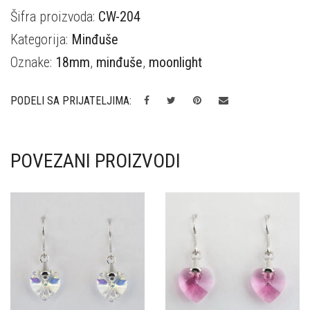
Šifra proizvoda:
CW-204
Kategorija:
Minđuše
Oznake:
18mm
,
minđuše
,
moonlight
PODELI SA PRIJATELJIMA:
POVEZANI PROIZVODI