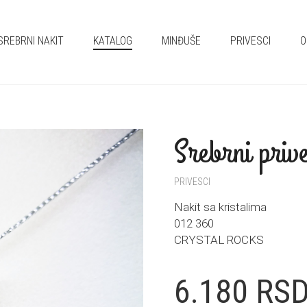
SREBRNI NAKIT
KATALOG
MINĐUŠE
PRIVESCI
O
Srebrni priv
PRIVESCI
Nakit sa kristalima
012 360
CRYSTAL ROCKS
6.180
RS