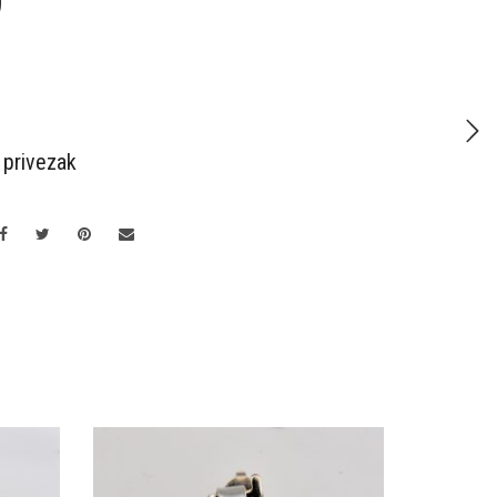
D
,
privezak