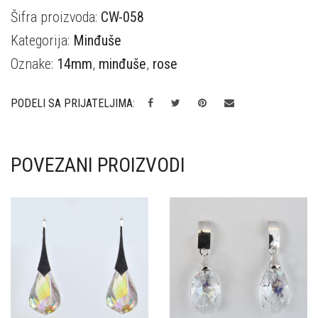
Šifra proizvoda:
CW-058
Kategorija:
Minđuše
Oznake:
14mm
,
minđuše
,
rose
PODELI SA PRIJATELJIMA:
POVEZANI PROIZVODI